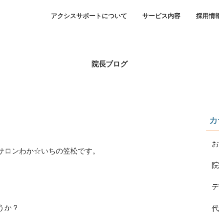
アクシスサポートについて
サービス内容
採用情
院長ブログ
カ
お
サロンわか☆いちの笠松です。
院
デ
うか？
代